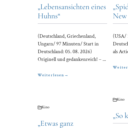
„Lebensansichten eines
„Spi
Huhns“
New
(Deutschland, Griechenland,
(USA/ 
Ungarn/ 97 Minuten/ Start in
Deutsch
Deutschland: 05. 08. 2026)
als Acti
Originell und gedankenreich! – ...
Weiter
Weiterlesen
→
Kino
Kino
„So k
„Etwas ganz