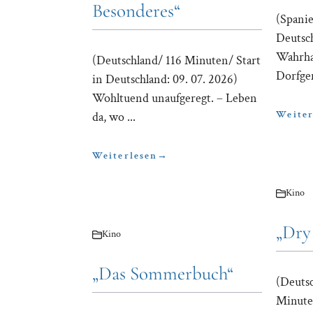
Besonderes“
(Spanie
Deutsch
Wahrhaf
(Deutschland/ 116 Minuten/ Start
Dorfgem
in Deutschland: 09. 07. 2026)
Wohltuend unaufgeregt. – Leben
Weiter
da, wo ...
Weiterlesen
→
Kino
„Dry
Kino
„Das Sommerbuch“
(Deuts
Minuten