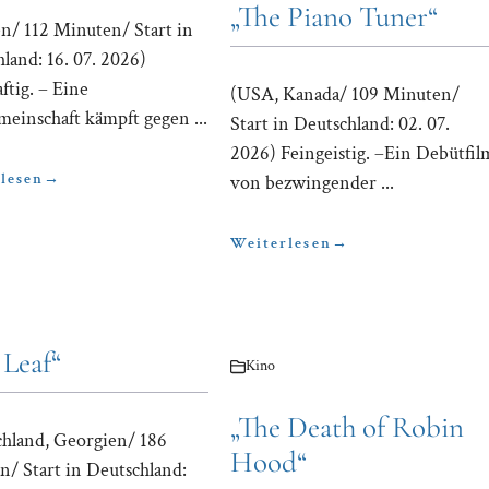
„The Piano Tuner“
n/ 112 Minuten/ Start in
land: 16. 07. 2026)
tig. – Eine
(USA, Kanada/ 109 Minuten/
einschaft kämpft gegen ...
Start in Deutschland: 02. 07.
2026) Feingeistig. –Ein Debütfil
lesen
→
von bezwingender ...
Weiterlesen
→
 Leaf“
Kino
„The Death of Robin
chland, Georgien/ 186
Hood“
/ Start in Deutschland: