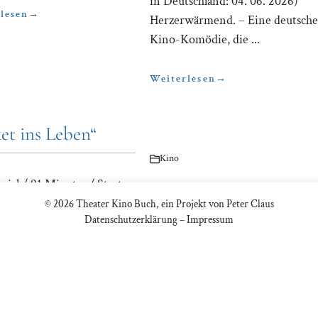
in Deutschland: 04. 06. 2026)
lesen
→
Herzerwärmend. – Eine deutsche
Kino-Komödie, die ...
Weiterlesen
→
et ins Leben“
Kino
eich/ 91 Minuten/ Start
„Mother Mary“
schland: 28. 05. 2026)
© 2026 Theater Kino Buch, ein Projekt von Peter Claus
Datenschutzerklärung
–
Impressum
fend. – Anfangs sieht es so
(Großbritannien, USA/ 112
Minuten/ Start in Deutschland:
lesen
→
21. 05. 2026) Verblüffend. –
Schon vor fast ...