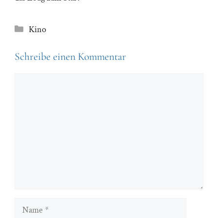
Kategorien
Kino
Schreibe einen Kommentar
Kommentar
Name