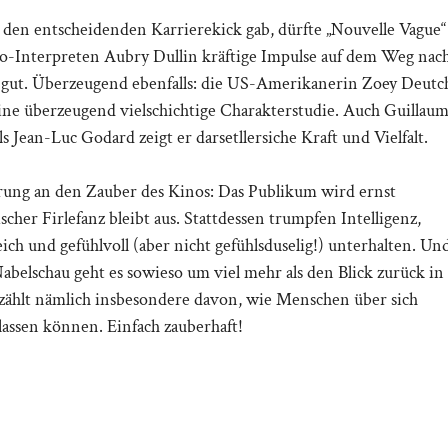
en entscheidenden Karrierekick gab, dürfte „Nouvelle Vague“
-Interpreten Aubry Dullin kräftige Impulse auf dem Weg nac
 gut. Überzeugend ebenfalls: die US-Amerikanerin Zoey Deutc
eine überzeugend vielschichtige Charakterstudie. Auch Guillau
s Jean-Luc Godard zeigt er darsetllersiche Kraft und Vielfalt.
ärung an den Zauber des Kinos: Das Publikum wird ernst
her Firlefanz bleibt aus. Stattdessen trumpfen Intelligenz,
reich und gefühlvoll (aber nicht gefühlsduselig!) unterhalten. Un
abelschau geht es sowieso um viel mehr als den Blick zurück in
zählt nämlich insbesondere davon, wie Menschen über sich
ssen können. Einfach zauberhaft!