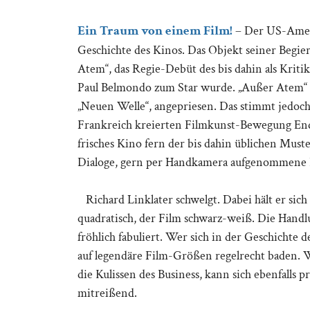
Ein Traum von einem Film!
– Der US-Ameri
Geschichte des Kinos. Das Objekt seiner Begie
Atem“, das Regie-Debüt des bis dahin als Kriti
Paul Belmondo zum Star wurde. „Außer Atem“ wir
„Neuen Welle“, angepriesen. Das stimmt jedoch n
Frankreich kreierten Filmkunst-Bewegung Ende 
frisches Kino fern der bis dahin üblichen Must
Dialoge, gern per Handkamera aufgenommene Bi
Richard Linklater schwelgt. Dabei hält er sich f
quadratisch, der Film schwarz-weiß. Die Handl
fröhlich fabuliert. Wer sich in der Geschichte
auf legendäre Film-Größen regelrecht baden. W
die Kulissen des Business, kann sich ebenfalls p
mitreißend.