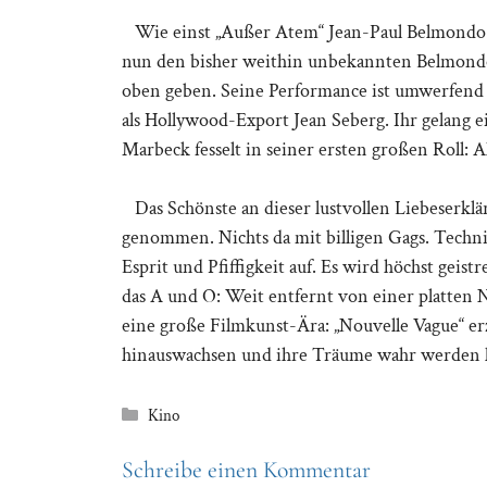
Wie einst „Außer Atem“ Jean-Paul Belmondo d
nun den bisher weithin unbekannten Belmondo
oben geben. Seine Performance ist umwerfend
als Hollywood-Export Jean Seberg. Ihr gelang 
Marbeck fesselt in seiner ersten großen Roll: Al
Das Schönste an dieser lustvollen Liebeserkl
genommen. Nichts da mit billigen Gags. Technisc
Esprit und Pfiffigkeit auf. Es wird höchst geist
das A und O: Weit entfernt von einer platten N
eine große Filmkunst-Ära: „Nouvelle Vague“ er
hinauswachsen und ihre Träume wahr werden la
Kategorien
Kino
Schreibe einen Kommentar