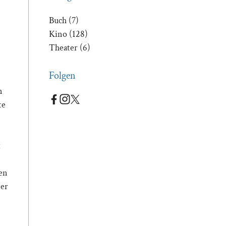
Buch
(7)
Kino
(128)
Theater
(6)
Folgen
n
te
t
gen
ter