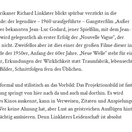
kaner Richard Linklater blickt spürbar verzückt in die
rde: der legendäre – 1960 uraufgeführte – Gangsterfilm „Außer
ker bekannten Jean-Luc Godard, jener Spielfilm, mit dem Jean-
d gelegentlich als erster Erfolg der „Nouvelle Vague“, der
icht. Zweifellos aber ist dies einer der großen Filme dieser in
der 1950er, Anfang der 60er Jahre. „Neue Welle“ steht für ei
er, Erkundungen der Wirklichkeit statt Traumfabrik, lebensech
lder, Schnittfolgen fern des Üblichen.
ormal und stilistisch an das Vorbild: Das Projektionsbild ist fas
ung springt von hier nach da und auch mal dorthin. Es wird
 des Kinos auskennt, kann in Verweisen, Zitaten und Anspielun
er keine Ahnung hat, aber Lust an geistreichen Ausflügen hin
rächtig amüsieren. Denn Linklaters Leidenschaft ist absolut