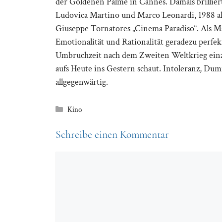
der Goldenen Palme in Cannes. Damals brillier
Ludovica Martino und Marco Leonardi, 1988 al
Giuseppe Tornatores „Cinema Paradiso“. Als Ma
Emotionalität und Rationalität geradezu perfek
Umbruchzeit nach dem Zweiten Weltkrieg einz
aufs Heute ins Gestern schaut. Intoleranz, D
allgegenwärtig.
Kategorien
Kino
Schreibe einen Kommentar
Kommentar