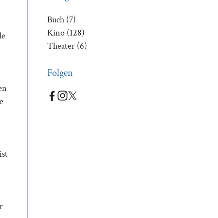
Buch
(7)
Kino
(128)
le
Theater
(6)
Folgen
en
e
ist
r