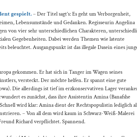
ent gespielt.
– Der Titel sagt’s: Es geht um Verborgenheit,
eimen, Lebensumstände und Gedanken. Regisseurin Angelina
en von vier sehr unterschiedlichen Charakteren, unterschiedl
sozialen Gegebenheiten. Dabei werden Themen wie latente
ts beleuchtet. Ausgangspunkt ist das illegale Dasein eines jun
uropa gekommen. Er hat sich in Tanger im Wagen seines
stlers, versteckt. Der möchte helfen. Er spannt eine gute
wa). Die allerdings ist tief im erzkonservativen Lager veranker
rwundert es zunächst, dass ihre Assistentin Amina (Banafshe
hnell wird klar: Amina dient der Rechtspopulistin lediglich al
emonstrieren. – Von all dem wird kaum in Schwarz-Weiß-Malerei
 Freund Richard verpflichtet. Spannend.