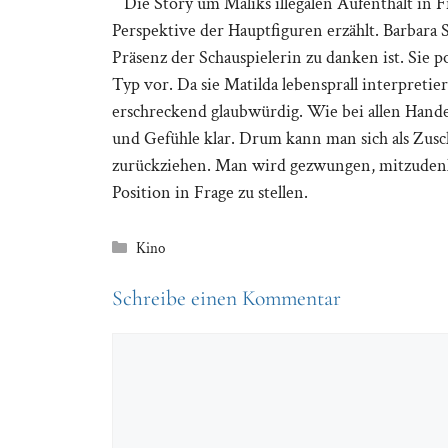
Die Story um Maliks illegalen Aufenthalt in F
Perspektive der Hauptfiguren erzählt. Barbara 
Präsenz der Schauspielerin zu danken ist. Sie p
Typ vor. Da sie Matilda lebensprall interpreti
erschreckend glaubwürdig. Wie bei allen Hand
und Gefühle klar. Drum kann man sich als Zusch
zurückziehen. Man wird gezwungen, mitzudenke
Position in Frage zu stellen.
Kategorien
Kino
Schreibe einen Kommentar
Kommentar