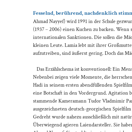
Fesselnd, berührend, nachdenklich stim
Ahmad Nayyef) wird 1991 in der Schule gezwu
(1937 – 2006) einen Kuchen zu backen. Wenn sie
internationalen Sanktionen. Die sollen die Mäc
kleinen Leute. Lamia lebt mit ihrer Großmutte
aufzutreiben, sind äußerst gering. Doch das Mä
Das Erzählschema ist konventionell: Ein Mensc
Nebenbei zeigen viele Momente, die herrschend
Hadi in seinem ersten abendfüllenden Spielfilm
eine Botschaft in den Vordergrund. Agitation 
stammende Kameramann Tudor Vladmimir Pand
ausgezeichneten deutsch-georgischen Spielfilm „
Gedreht wurde nahezu ausschließlich mit natür
Überwiegend agieren Laiendarsteller. Sie haben