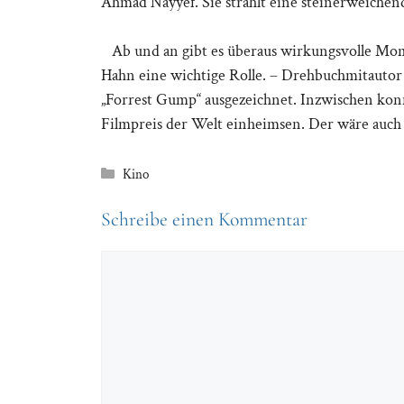
Ahmad Nayyef. Sie strahlt eine steinerweichend
Ab und an gibt es überaus wirkungsvolle Mome
Hahn eine wichtige Rolle. – Drehbuchmitautor
„Forrest Gump“ ausgezeichnet. Inzwischen kon
Filmpreis der Welt einheimsen. Der wäre auch 
Kategorien
Kino
Schreibe einen Kommentar
Kommentar