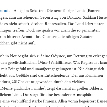
mend.
– Alltag im Schatten: Die neunjährige Lamia (Baneen
ngen, zum anstehenden Geburtstag von Diktator Saddam Husse
 es nicht schafft, drohen Repressalien. Das Land ächzt unter
htigen treffen. Doch sie quälen vor allem die so genannten
r in bitterer Armut. Ihre Chancen, die nötigen Zutaten
dchen gibt nicht auf …
h in Not begibt sich auf eine Odyssee, um Rettung zu erlange
en gesellschaftlichen (Miss-)Verhältnisse. Was Regisseur Hasa
 mit Feingefühl und unaufgeregt gelungen ist. Nie drängt sich
bleibt aus. Gefühle sind das Entscheidende. Der aus Rumänien
uru, 2017 bekannt geworden durch den vielfach
Meine glückliche Familie“, zeigt das nicht in grellen Bildern.
lichem Licht. Das sorgt für eine besondere Atmosphäre.
 eine verblüffend starke Präsenz. Allen voran begeistert Bane