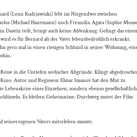
ernard (Lenn Kudrjawizki) lebt im Nirgendwo zwischen
Carlos (Michael Hanemann) noch Freundin Agata (Sophie Mouse
in Dasein teilt, bringt auch keine Ablenkung. Gelingt das eine
wird es für Bernard als der Vater lebensbedrohlich erkrankt.
Sohn gern mal in einen riesigen Schlund in seiner Wohnung, ein
ohin.
eise in die Untiefen seelischer Abgründe. Klingt abgedrosche
les Kino. Autor und Regisseur Elmar Imanov hat den Mut zu
ie Lebenskrise eines Einzelnen, sondern ebenso gesellschaftlich
entschlüsseln. Es bleiben Geheimnisse. Durchweg mutet der Film
 seines eigenen Vaters miterleben musste.