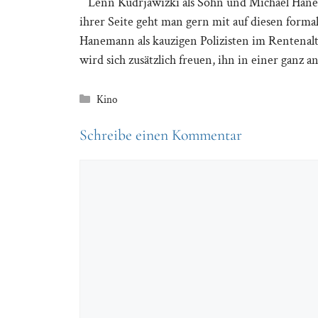
Lenn Kudrjawizki als Sohn und Michael Hanem
ihrer Seite geht man gern mit auf diesen for
Hanemann als kauzigen Polizisten im Rentenalt
wird sich zusätzlich freuen, ihn in einer ganz 
Kategorien
Kino
Schreibe einen Kommentar
Kommentar