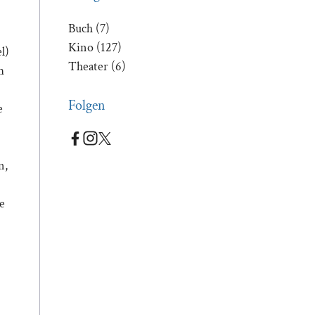
Buch
(7)
Kino
(127)
l)
Theater
(6)
m
Folgen
e
n,
e